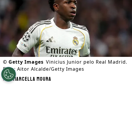
©
Getty Images
Vinicius Junior pelo Real Madrid.
Foto: Aitor Alcalde/Getty Images
Por
Marcella Moura
Segue a gente no Google!
A Copa do Mundo 2026 chegou ao fim com
a conquista da Espanha diante da