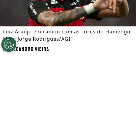
Luiz Araújo em campo com as cores do Flamengo.
Foto: Jorge Rodrigues/AGIF
Por
Leandro Vieira
Segue a gente no Google!
O
Flamengo
definiu uma condição para
negociar Luiz Araújo na próxima janela de
transferências: 12 milhões de euros. De
acordo com o
Bolavip Brasil
, a diretoria
fará negócio pelo atacante em caso de