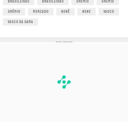
BRASILEIRÃO
BRASILEIRAO
GRÊMIO
GREMIO
GRÊMIO
MERCADO
NENÊ
NENE
VASCO
VASCO DA GAMA
PUBLICIDADE