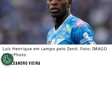
Luiz Henrique em campo pelo Zenit. Foto: IMAGO
/ NurPhoto
Por
Leandro Vieira
Segue a gente no Google!
Luiz Henrique
, que é alvo de
Botafogo
e
Flamengo
, está disposto a retornar ao