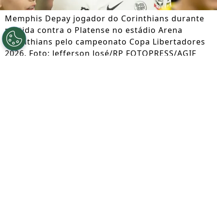
Memphis Depay jogador do Corinthians durante
partida contra o Platense no estádio Arena
Corinthians pelo campeonato Copa Libertadores
2026. Foto: Jefferson José/RP FOTOPRESS/AGIF
Por
Jessica Campos
Segue a gente no Google!
A negociação entre Corinthians e
Memphis Depay segue dando o que falar.
O atacante aceitou reduzir seu salário
para cerca de R$ 2 milhões mensais, mas
manteve pedidos como camarote VIP na