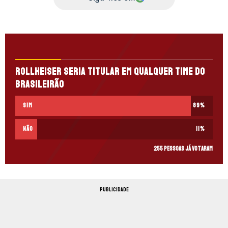
Rollheiser seria titular em qualquer time do
Brasileirão
Sim
89
%
Não
11
%
255 pessoas já votaram
PUBLICIDADE