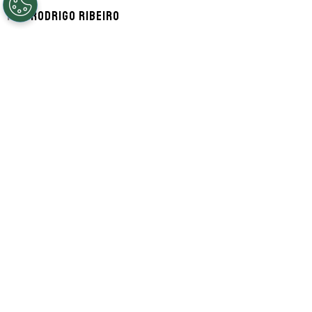
Por
Rodrigo Ribeiro
Segue a gente no Google!
De acordo com informações apuradas pela
ESPN, a negociação entre Flamengo e
Zenit pela contratação do atacante Luiz
Henrique
travou nesta sexta-feira (7) após
uma exigência feita pelo time russo.
Segundo a fonte, quem barrou o negócio
foi o presidente do time carioca,
Luiz
Eduardo Baptista
, o
Bap
, após os russos