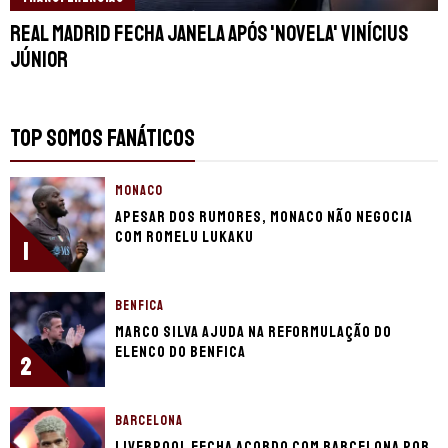
Real Madrid fecha janela após 'novela' Vinícius
Júnior
TOP SOMOS FANÁTICOS
MONACO
Apesar dos rumores, Monaco não negocia
com Romelu Lukaku
1
BENFICA
Marco Silva ajuda na reformulação do
elenco do Benfica
2
BARCELONA
Liverpool fecha acordo com Barcelona por