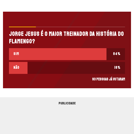
Jorge Jesus é o maior treinador da história do
Flamengo?
Sim
84
%
Não
16
%
93 pessoas já votaram
PUBLICIDADE