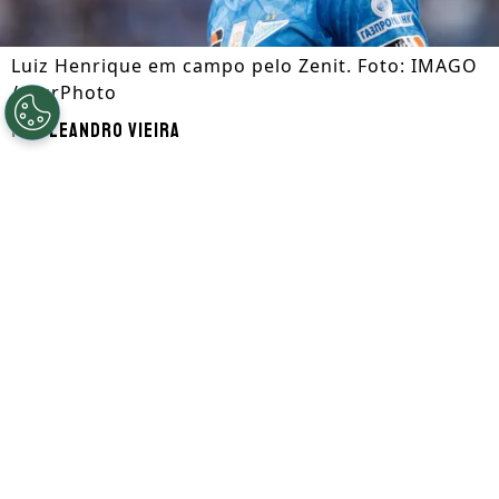
Luiz Henrique em campo pelo Zenit. Foto: IMAGO
/ NurPhoto
Por
Leandro Vieira
Segue a gente no Google!
Luiz Henrique
, que é alvo de
Botafogo
e
Flamengo
, está disposto a retornar ao
futebol brasileiro nesta janela de
transferências. Atualmente, o jogador
defende as cores do
Zenit
, considerado o
principal time da Rússia.