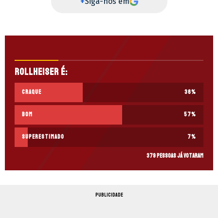
+
Siga-nos em
Rollheiser é:
Craque
36
%
Bom
57
%
Superestimado
7
%
379 pessoas já votaram
PUBLICIDADE