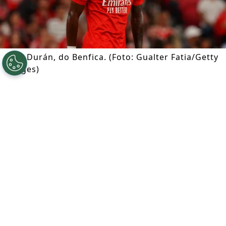
Jhon Durán, do Benfica. (Foto: Gualter Fatia/Getty
Images)
Por
Ian Gali
Segue a gente no Google!
O
Campeonato Português
começa nesta
quinta-feira (07), e os principais clubes do
país aproveitaram a janela de
transferências para reforçar seus elencos.