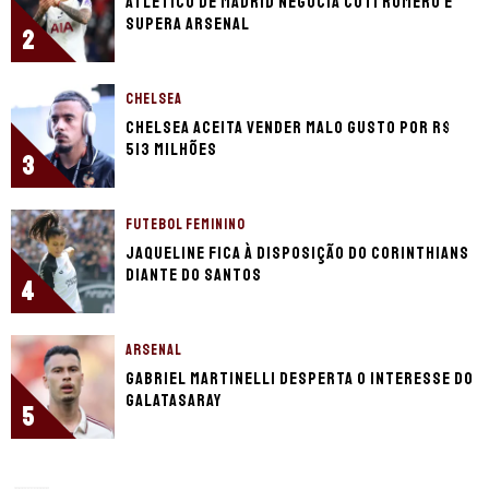
Atlético de Madrid negocia Cuti Romero e
supera Arsenal
2
CHELSEA
Chelsea aceita vender Malo Gusto por R$
513 milhões
3
FUTEBOL FEMININO
Jaqueline fica à disposição do Corinthians
diante do Santos
4
ARSENAL
Gabriel Martinelli desperta o interesse do
Galatasaray
5