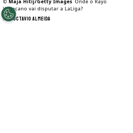
©
Maja Hitij/Getty Images
Onde o Rayo
Vallecano vai disputar a LaLiga?
Por
Octavio Almeida
Segue a gente no Google!
O
Rayo Vallecano
sofreu uma perda fora
das quatro linhas. A
Comunidade de
Madrid
retirou a concessão do
Estádio de
Vallecas
, o que obriga o clube a encontrar
um novo local para sediar os jogos oficiais
da próxima temporada do futebol
espanhol.