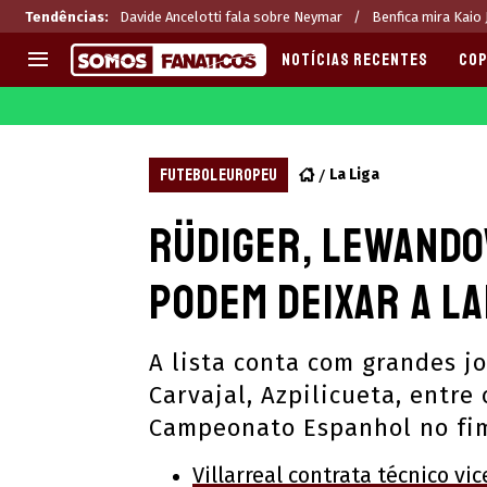
Tendências
:
Davide Ancelotti fala sobre Neymar
Benfica mira Kaio
NOTÍCIAS RECENTES
COP
EUROPA
APOSTAS
CHAMPIONS LEAGUE
Melhores sites de apostas 2
FUTEBOL EUROPEU
La Liga
LIGUE 1
Últimas
Rüdiger, Lewando
LA LIGA
CASAS DE APOSTAS
PREMIER LEAGUE
CÓDIGOS e OFERTAS
podem deixar a L
SERIE A
APPS
BUNDESLIGA
RANKINGS
A lista conta com grandes j
LIGA PORTUGUESA
Carvajal, Azpilicueta, entr
EUROPA LEAGUE
Campeonato Espanhol no fi
Villarreal contrata técnico v