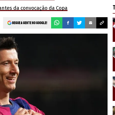
al antes da convocação da Copa
Segue a gente no Google!