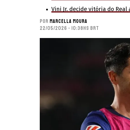
Vini Jr. decide vitória do Re
Por
Marcella Moura
22/05/2026 - 10:38hs BRT