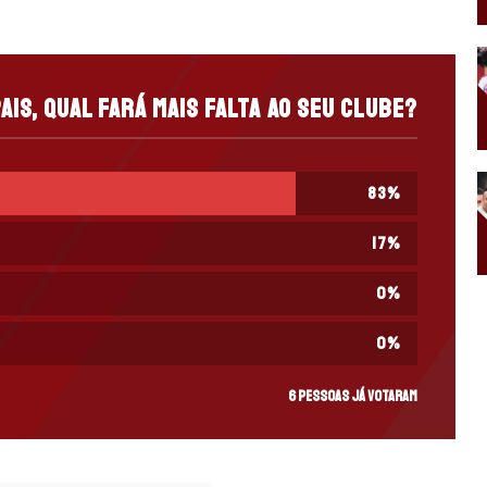
ais, qual fará mais falta ao seu clube?
83
%
17
%
0
%
0
%
6 pessoas já votaram