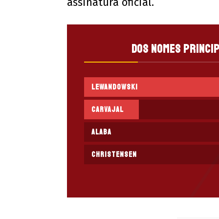
assinatura oficial.
Dos nomes princip
Lewandowski
Carvajal
Alaba
Christensen