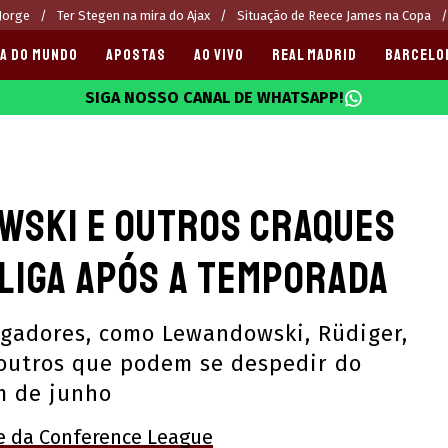
 Jorge
Ter Stegen na mira do Ajax
Situação de Reece James na Copa
A DO MUNDO
APOSTAS
AO VIVO
REAL MADRID
BARCELO
SIGA NOSSO CANAL DE WHATSAPP!
025
wski e outros craques
aLiga após a temporada
ogadores, como Lewandowski, Rüdiger,
e outros que podem se despedir do
m de junho
ice da Conference League