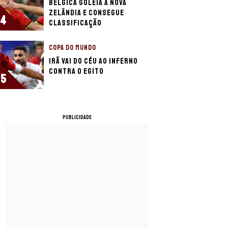
Bélgica goleia a Nova
Zelândia e consegue
4
classificação
COPA DO MUNDO
Irã vai do céu ao inferno
contra o Egito
5
PUBLICIDADE