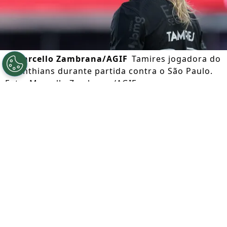
©
Marcello Zambrana/AGIF
Tamires jogadora do
Corinthians durante partida contra o São Paulo.
Foto: Marcello Zambrana/AGIF
Por
Lorena Camargo
Segue a gente no Google!
Neste sábado (08), o
Corinthians concluiu
os últimos ajustes
para mais um
compromisso pelo
Campeonato Brasileiro
Feminino
. A equipe alvinegra entra em