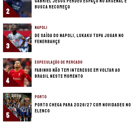
Gabriel Jesus perdeu espaço no Arsenal e
busca recomeço
2
NAPOLI
De saída do Napoli, Lukaku topa jogar no
Fenerbahçe
3
ESPECULAÇÃO DE MERCADO
Fabinho não tem interesse em voltar ao
Brasil neste momento
4
PORTO
Porto chega para 2026/27 com novidades no
elenco
5