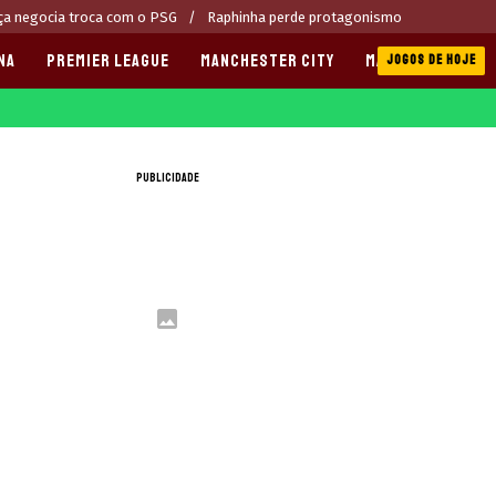
ça negocia troca com o PSG
Raphinha perde protagonismo
NA
PREMIER LEAGUE
MANCHESTER CITY
MANCHESTER UNI
JOGOS DE HOJE
PUBLICIDADE