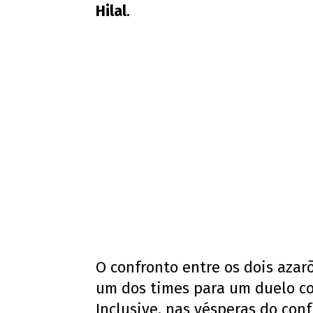
Hilal
.
O confronto entre os dois azar
um dos times para um duelo co
Inclusive, nas vésperas do con