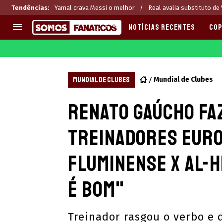
Tendências
:
Yamal crava Messi o melhor
Real avalia substituto de V
NOTÍCIAS RECENTES
COP
EUROPA
APOSTAS
CHAMPIONS LEAGUE
Melhores sites de apostas 2
MUNDIAL DE CLUBES
Mundial de Clubes
LIGUE 1
Últimas
Renato Gaúcho fa
LA LIGA
CASAS DE APOSTAS
PREMIER LEAGUE
CÓDIGOS e OFERTAS
treinadores euro
SERIE A
APPS
BUNDESLIGA
RANKINGS
Fluminense x Al-H
LIGA PORTUGUESA
EUROPA LEAGUE
é bom"
Treinador rasgou o verbo e 