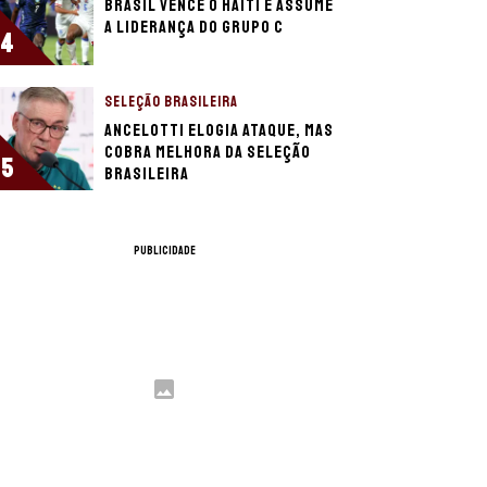
Brasil vence o Haiti e assume
a liderança do Grupo C
4
SELEÇÃO BRASILEIRA
Ancelotti elogia ataque, mas
cobra melhora da Seleção
5
Brasileira
PUBLICIDADE