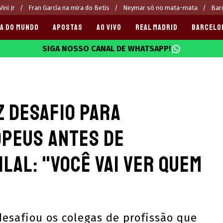
ini Jr
Fran García na mira do Betis
Neymar só no mata-mata
Bar
A DO MUNDO
APOSTAS
AO VIVO
REAL MADRID
BARCELO
SIGA NOSSO CANAL DE WHATSAPP!
025
z desafio para
peus antes de
ilal: "Você vai ver quem
desafiou os colegas de profissão que