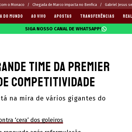
 com o Monaco
Chegada de Marco impacta no Benfica
Gabriel Jesus s
A DO MUNDO
AO VIVO
APOSTAS
TRANSFERÊNCIAS
REAL
SIGA NOSSO CANAL DE WHATSAPP!
025
rande time da Premier
de competitividade
stá na mira de vários gigantes do
ontra ‘cera’ dos goleiros