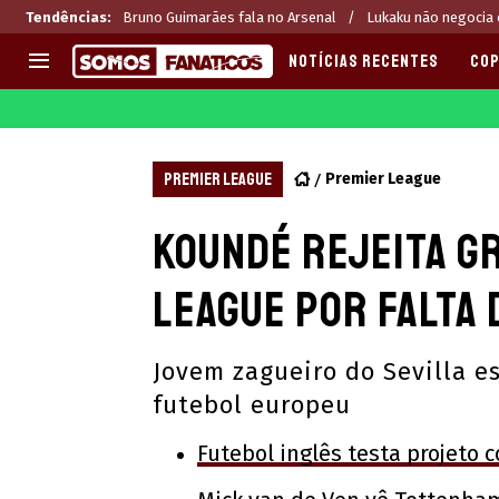
Tendências
:
Bruno Guimarães fala no Arsenal
Lukaku não negocia
NOTÍCIAS RECENTES
COP
EUROPA
APOSTAS
CHAMPIONS LEAGUE
Melhores sites de apostas 2
PREMIER LEAGUE
Premier League
LIGUE 1
Últimas
Koundé rejeita g
LA LIGA
CASAS DE APOSTAS
PREMIER LEAGUE
CÓDIGOS e OFERTAS
League por falta 
SERIE A
APPS
BUNDESLIGA
RANKINGS
Jovem zagueiro do Sevilla e
LIGA PORTUGUESA
futebol europeu
EUROPA LEAGUE
Futebol inglês testa projeto c