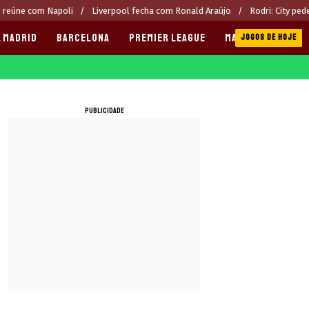
e reúne com Napoli
Liverpool fecha com Ronald Araújo
Rodri: City pe
 MADRID
BARCELONA
PREMIER LEAGUE
MANCHESTER CITY
JOGOS DE HOJE
PUBLICIDADE