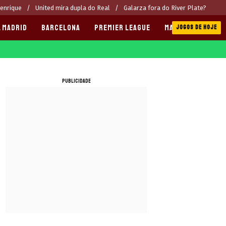
Henrique
United mira dupla do Real
Galarza fora do River Plate?
 MADRID
BARCELONA
PREMIER LEAGUE
MANCHESTER CITY
JOGOS DE HOJE
PUBLICIDADE