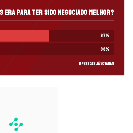
s era para ter sido negociado melhor?
67
%
33
%
6 pessoas já votaram