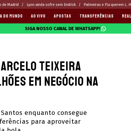
co de Madrid
Lyon ainda sofre sem Endrick
Palmeiras e Fla querem L. 
A DO MUNDO
AO VIVO
APOSTAS
TRANSFERÊNCIAS
REAL
SIGA NOSSO CANAL DE WHATSAPP!
025
Marcelo Teixeira
lhões em negócio na
o Santos enquanto consegue
ferências para aproveitar
da bola