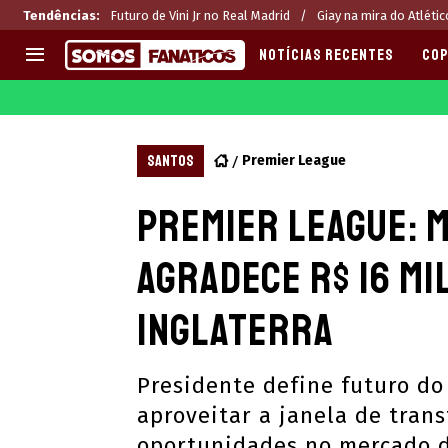
Tendências
:
Futuro de Vini Jr no Real Madrid
Giay na mira do Atléti
NOTÍCIAS RECENTES
COP
EUROPA
APOSTAS
CHAMPIONS LEAGUE
Melhores sites de apostas 2
SANTOS
Premier League
LIGUE 1
Últimas
Premier League: 
LA LIGA
CASAS DE APOSTAS
PREMIER LEAGUE
CÓDIGOS e OFERTAS
agradece R$ 16 mi
SERIE A
APPS
BUNDESLIGA
RANKINGS
Inglaterra
LIGA PORTUGUESA
EUROPA LEAGUE
Presidente define futuro d
aproveitar a janela de trans
oportunidades no mercado 