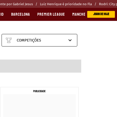
te por Gabriel Jesus
Luiz Henrique é prioridade no Fla
Rodri: City
ID
BARCELONA
PREMIER LEAGUE
MANCHESTER CITY
MANC
JOGOS DE HOJE
COMPETIÇÕES