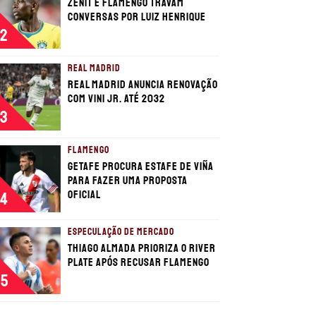
Zenit e Flamengo travam
conversas por Luiz Henrique
2
REAL MADRID
Real Madrid anuncia renovação
com Vini Jr. até 2032
3
FLAMENGO
Getafe procura estafe de Viña
para fazer uma proposta
oficial
4
ESPECULAÇÃO DE MERCADO
Thiago Almada prioriza o River
Plate após recusar Flamengo
5