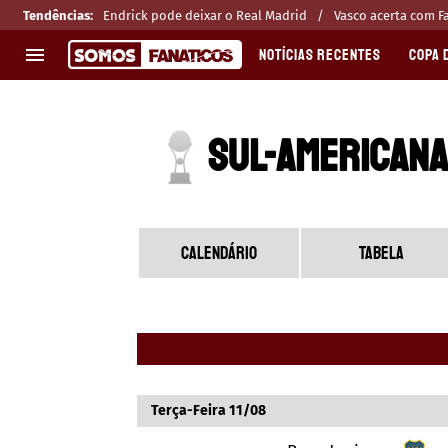
Tendências
:
Endrick pode deixar o Real Madrid
Vasco acerta com F
NOTÍCIAS RECENTES
COPA 
EUROPA
APOSTAS
SUL-AMERICANA
CHAMPIONS LEAGUE
Melhores sites de apostas 2025
LIGUE 1
Últimas
LA LIGA
CASAS DE APOSTAS
PREMIER LEAGUE
CÓDIGOS e OFERTAS
CALENDÁRIO
TABELA
SERIE A
APPS
BUNDESLIGA
RANKINGS
LIGA PORTUGUESA
EUROPA LEAGUE
Terça-Feira 11/08