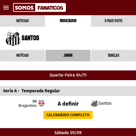
Tendências
:
Alerta no Barcelona
Lukaku perto do Fenerbah
NOTICIAS
RESULTADOS
O MAIS VISTO
NOTÍCIAS RECENTES
SANTOS
COPA DO MUNDO
NOTÍCIAS
JOGOS
TABELAS
TRANSFERÊNCIAS
Quarta-Feira 04/11
REAL MADRID
Serie A
BARCELONA
-
Temporada Regular
RB
A definir
Santos
PSG
Bragantino
CALENDÁRIO COMPLETO
APOSTAS
Sábado 05/09