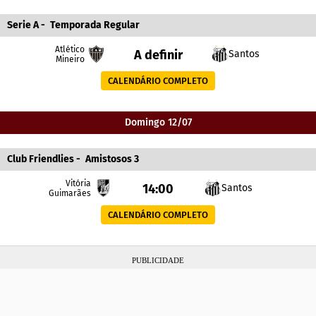
Serie A
-
Temporada Regular
Atlético
A definir
Santos
Mineiro
CALENDÁRIO COMPLETO
Domingo 12/07
Club Friendlies
-
Amistosos 3
Vitória
14:00
Santos
Guimarães
CALENDÁRIO COMPLETO