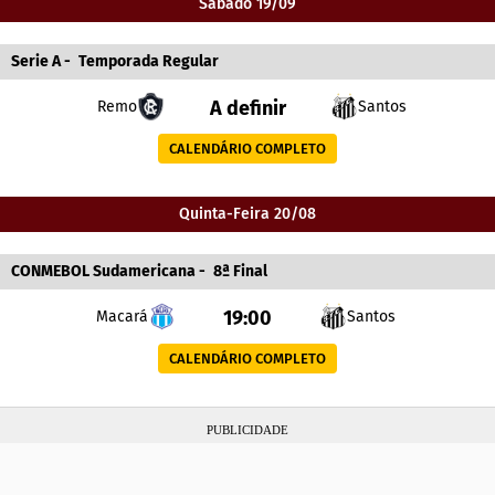
Sábado 19/09
Serie A
-
Temporada Regular
A definir
Remo
Santos
CALENDÁRIO COMPLETO
Quinta-Feira 20/08
CONMEBOL Sudamericana
-
8ª Final
19:00
Macará
Santos
CALENDÁRIO COMPLETO