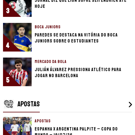
Jornal diz que Lyon sofre sem Endrick até
hoje
3
BOCA JUNIORS
Paredes se destaca na vitória do Boca
Juniors sobre o Estudiantes
4
MERCADO DA BOLA
Julián Álvarez pressiona Atlético para
jogar no Barcelona
5
APOSTAS
APOSTAS
Espanha x Argentina palpite – Copa do
Mundo – 19/07/26