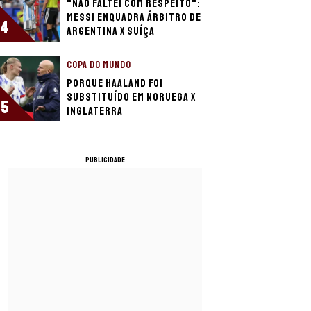
"Não faltei com respeito":
Messi enquadra árbitro de
4
Argentina x Suíça
COPA DO MUNDO
Porque Haaland foi
substituído em Noruega x
5
Inglaterra
PUBLICIDADE