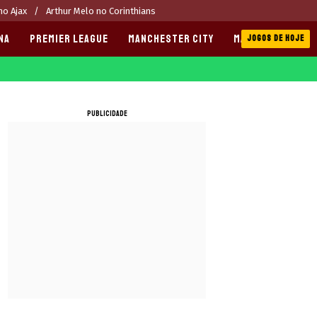
o Ajax
Arthur Melo no Corinthians
NA
PREMIER LEAGUE
MANCHESTER CITY
MANCHESTER UNI
JOGOS DE HOJE
PUBLICIDADE