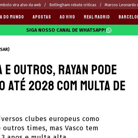
mbolo vira alvo da web
Bellingham rebate criticas
Marcos Leonardo n
A DO MUNDO
APOSTAS
AO VIVO
REAL MADRID
BARCELO
SIGA NOSSO CANAL DE WHATSAPP!
025
USAR)
 e outros, Rayan pode
o até 2028 com multa de
diversos clubes europeus como
e outros times, mas Vasco tem
3 anos e multa alta