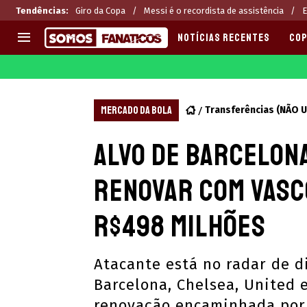
Tendências
:
Giro da Copa
Messi é o recordista de assistência
E
NOTÍCIAS RECENTES
COP
EUROPA
APOSTAS
CHAMPIONS LEAGUE
Melhores sites de apostas 2
MERCADO DA BOLA
Transferências (NÃO 
LIGUE 1
Últimas
Alvo de Barcelona
LA LIGA
CASAS DE APOSTAS
PREMIER LEAGUE
CÓDIGOS e OFERTAS
renovar com Vasc
SERIE A
APPS
BUNDESLIGA
RANKINGS
R$498 milhões
LIGA PORTUGUESA
EUROPA LEAGUE
Atacante está no radar de 
Barcelona, Chelsea, United 
renovação encaminhada por 