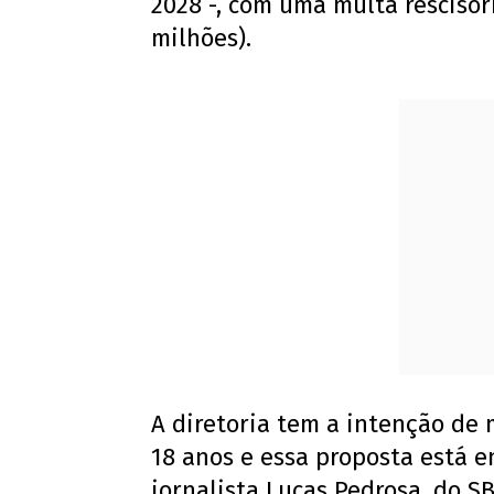
2028 -, com uma multa rescisór
milhões).
A diretoria tem a intenção de 
18 anos e essa proposta está 
jornalista Lucas Pedrosa, do SB