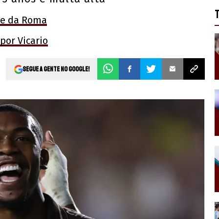
de da Roma
 por Vicario
Segue a gente no Google!