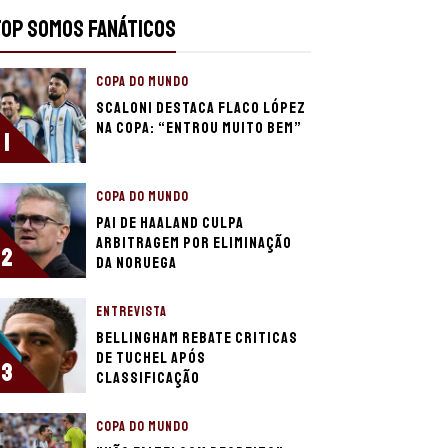
TOP SOMOS FANÁTICOS
COPA DO MUNDO
Scaloni destaca Flaco López
na Copa: “Entrou muito bem”
1
COPA DO MUNDO
Pai de Haaland culpa
arbitragem por eliminação
2
da Noruega
ENTREVISTA
Bellingham rebate criticas
de Tuchel após
3
classificação
COPA DO MUNDO