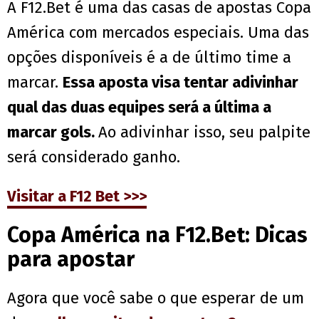
A F12.Bet é uma das casas de apostas Copa
América com mercados especiais. Uma das
opções disponíveis é a de último time a
marcar.
Essa aposta visa tentar adivinhar
qual das duas equipes será a última a
marcar gols.
Ao adivinhar isso, seu palpite
será considerado ganho.
Visitar a F12 Bet >>>
Copa América na F12.Bet: Dicas
para apostar
Agora que você sabe o que esperar de um