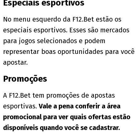
Especiais esportivos
No menu esquerdo da F12.Bet estão os
especiais esportivos. Esses são mercados
para jogos selecionados e podem
representar boas oportunidades para você
apostar.
Promoções
A F12.Bet tem promoções de apostas
esportivas.
Vale a pena conferir a área
promocional para ver quais ofertas estão
disponíveis quando você se cadastrar.