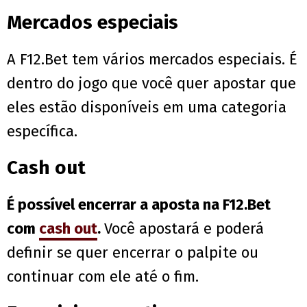
Mercados especiais
A F12.Bet tem vários mercados especiais. É
dentro do jogo que você quer apostar que
eles estão disponíveis em uma categoria
específica.
Cash out
É possível encerrar a aposta na F12.Bet
com
cash out
.
Você apostará e poderá
definir se quer encerrar o palpite ou
continuar com ele até o fim.