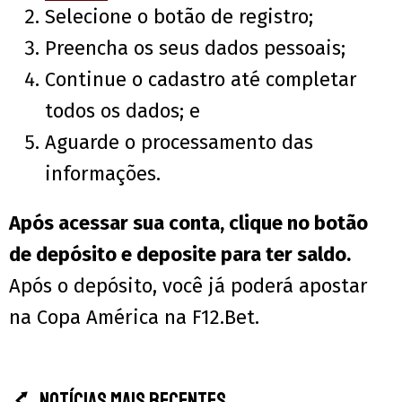
Selecione o botão de registro;
Preencha os seus dados pessoais;
Continue o cadastro até completar
todos os dados; e
Aguarde o processamento das
informações.
Após acessar sua conta, clique no botão
de depósito e deposite para ter saldo.
Após o depósito, você já poderá apostar
na Copa América na F12.Bet.
NOTÍCIAS MAIS RECENTES