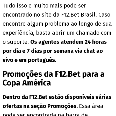
Tudo isso e muito mais pode ser
encontrado no site da F12.Bet Brasil. Caso
encontre algum problema ao longo de sua
experiência, basta abrir um chamado com
o suporte.
Os agentes atendem 24 horas
por dia e 7 dias por semana via chat ao
vivo e em português.
Promoções da F12.Bet para a
Copa América
Dentro da F12.Bet estão disponíveis várias
ofertas na seção Promoções.
Essa área
pode ser encontrada na barra de