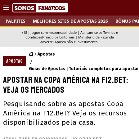
PALPITES
MELHORES SITES DE APOSTAS 2026
BÔNUS PA
+18 | Jogue com responsabilidade | Aplicam-se os Termos e
Condições
Princípios Editoriais
|
Ministério da Fazenda
adverte: Aposta não é investimento.
Apostas
APOSTAS
Guias de Apostas | Tutoriais completos para apostar
Apostar na Copa América na F12.Bet:
veja os mercados
Pesquisando sobre as apostas Copa
América na F12.Bet? Veja os recursos
disponibilizados pela casa.