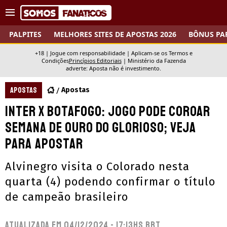
PALPITES
MELHORES SITES DE APOSTAS 2026
BÔNUS PA
+18 | Jogue com responsabilidade | Aplicam-se os Termos e
Condições
Princípios Editoriais
|
Ministério da Fazenda
adverte: Aposta não é investimento.
APOSTAS
Apostas
Inter x Botafogo: jogo pode coroar
semana de ouro do Glorioso; veja
para apostar
Alvinegro visita o Colorado nesta
quarta (4) podendo confirmar o título
de campeão brasileiro
Atualizada em
04/12/2024 - 17:13hs BRT