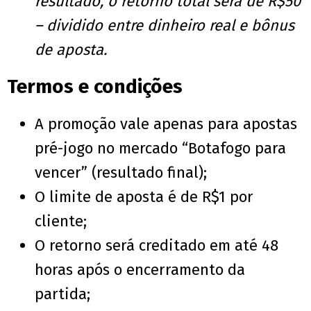
resultado, o retorno total será de R$50
– dividido entre dinheiro real e bônus
de aposta.
Termos e condições
A promoção vale apenas para apostas
pré-jogo no mercado “Botafogo para
vencer” (resultado final);
O limite de aposta é de R$1 por
cliente;
O retorno será creditado em até 48
horas após o encerramento da
partida;