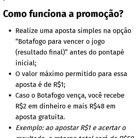
Como funciona a promoção?
Realize uma aposta simples na opção
“Botafogo para vencer o jogo
(resultado final)” antes do pontapé
inicial;
O valor máximo permitido para essa
aposta é de R$1;
Caso o Botafogo vença, você recebe
R$2 em dinheiro e mais R$48 em
aposta gratuita.
Exemplo: ao apostar R$1 e acertar o