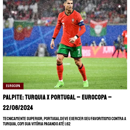
EUROCOPA
Palpite: Turquia x Portugal – Eurocopa –
22/06/2024
Tecnicamente superior, Portugal deve exercer seu favoritismo contra a
Turquia, com sua vitória pagando até 1.62