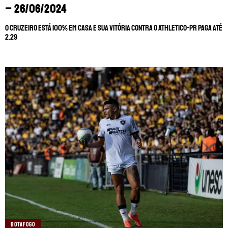
– 26/06/2024
O Cruzeiro está 100% em casa e sua vitória contra o Athletico-PR paga até
2.29
BOTAFOGO