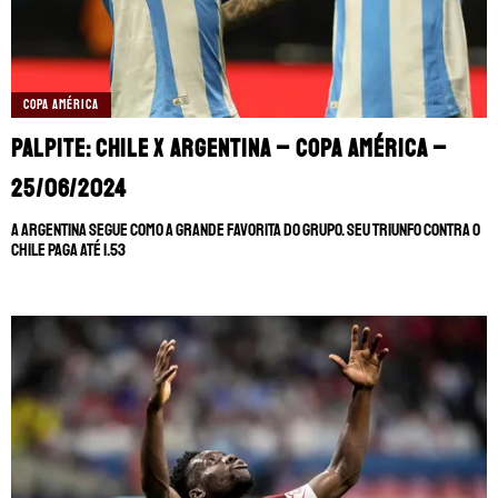
COPA AMÉRICA
Palpite: Chile x Argentina – Copa América –
25/06/2024
A Argentina segue como a grande favorita do grupo. Seu triunfo contra o
Chile paga até 1.53