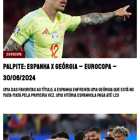
TERMOS E CONDIÇÕES
POLÍTICA DE PRIVACIDADE
POLÍTICA DE COOKIES
POLÍTICA EDITORIAL
AD CHOICES
Somos Fanáticos, assim como Futbol Sites, é
uma empresa pertencente à Better
Collective. Todos os direitos reservados.
EUROCOPA
Palpite: Espanha x Geórgia – Eurocopa –
+18 |
Jogue com responsabilidade
30/06/2024
Aplicam-se os Termos e Condições | Conteúdo
Comercial | Ministério da Fazenda adverte: Aposta não
é investimento.
Uma das favoritas ao título, a Espanha enfrenta uma Geórgia que está no
mata-mata pela primeira vez. Uma vitória espanhola paga até 1.23