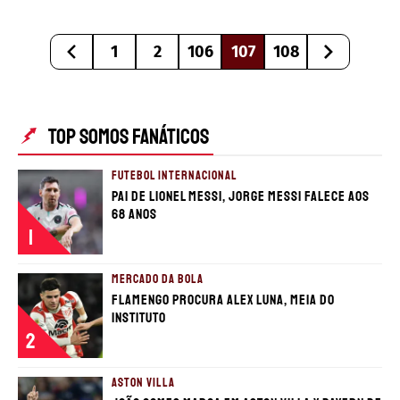
1
2
106
107
108
TOP SOMOS FANÁTICOS
FUTEBOL INTERNACIONAL
Pai de Lionel Messi, Jorge Messi falece aos
68 anos
1
MERCADO DA BOLA
Flamengo procura Alex Luna, meia do
Instituto
2
ASTON VILLA