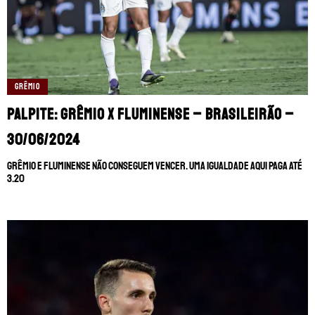
MUNDIAL DE CLUBES
CHAMPIONS LEAGUE
AO VIVO
SERIE A
GRÊMIO
LIGA PORTUGUESA
Palpite: Grêmio x Fluminense – Brasileirão –
SUL-AMERICANA
30/06/2024
BRASILEIRÃO
SOBRE NÓS
Grêmio e Fluminense não conseguem vencer. Uma igualdade aqui paga até
LIGUE 1
3.20
TRANSFERÊNCIAS
STAFF
LIGUE 1
CONTATO
LA LIGA
CHAMPIONS LEAGUE
ESCREVA NO FANÁTICOS
FUTEBOL EUROPEU
FUTBOLCENTROAMERICA
SOMOS FANÁTICOS PORTUGAL
BOLAVIP
SOMOS FANÁTICOS ANGOLA
REDGOL
SOMOS FANÁTICOS MOÇAMBIQUE
APOSTAS