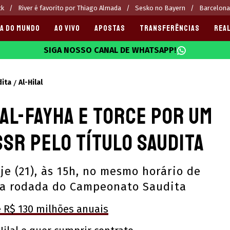
ck
River é favorito por Thiago Almada
Sesko no Bayern
Barcelona
A DO MUNDO
AO VIVO
APOSTAS
TRANSFERÊNCIAS
REAL
SIGA NOSSO CANAL DE WHATSAPP!
025
dita
Al-Hilal
 Al-Fayha e torce por um
sr pelo título saudita
je (21), às 15h, no mesmo horário de
ma rodada do Campeonato Saudita
e R$ 130 milhões anuais