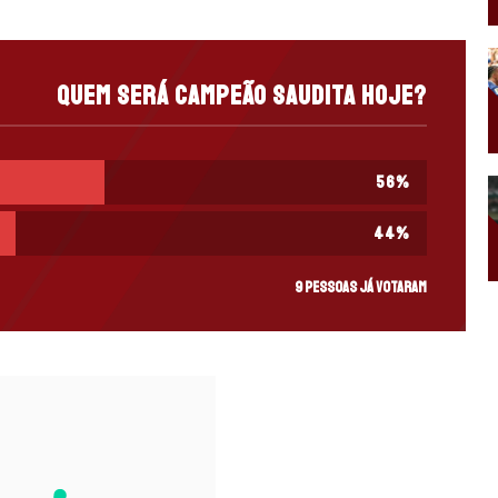
Quem será campeão saudita hoje?
56
%
44
%
9 pessoas já votaram