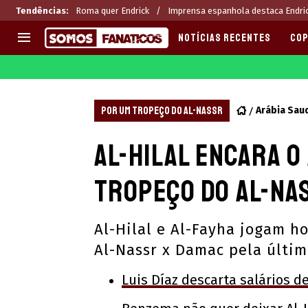
Tendências
:
Roma quer Endrick
Imprensa espanhola destaca Endri
NOTÍCIAS RECENTES
COP
EUROPA
APOSTAS
CHAMPIONS LEAGUE
Melhores sites de apostas 2
POR UM TROPEÇO DO AL-NASSR
Arábia Sau
LIGUE 1
Últimas
Al-Hilal encara o
LA LIGA
CASAS DE APOSTAS
PREMIER LEAGUE
CÓDIGOS e OFERTAS
tropeço do Al-Nas
SERIE A
APPS
BUNDESLIGA
RANKINGS
Al-Hilal e Al-Fayha jogam ho
LIGA PORTUGUESA
Al-Nassr x Damac pela últi
EUROPA LEAGUE
Luis Díaz descarta salários d