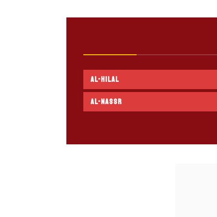
Al-Hilal
Al-Nassr