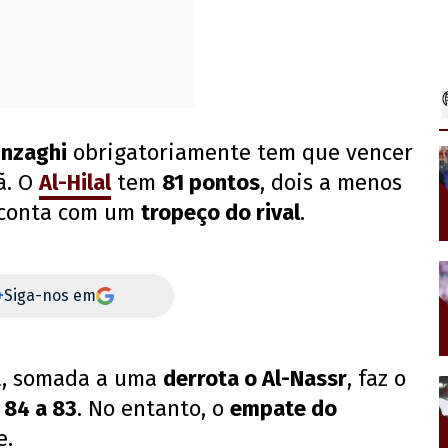
Inzaghi
obrigatoriamente tem que vencer
ã. O
Al-Hilal
tem
81 pontos
, dois a menos
, conta com um
tropeço do rival
.
+
Siga-nos em
ha, somada a uma
derrota o Al-Nassr
, faz o
,
84 a 83
. No entanto, o
empate do
e.