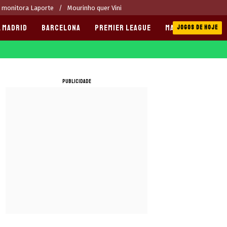
 monitora Laporte
Mourinho quer Vini
 MADRID
BARCELONA
PREMIER LEAGUE
MANCHESTER CITY
JOGOS DE HOJE
PUBLICIDADE