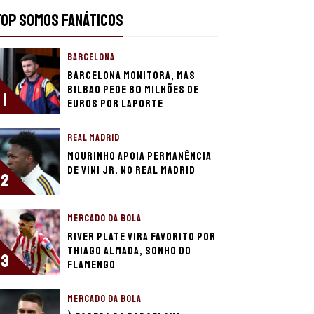
TOP SOMOS FANÁTICOS
BARCELONA
Barcelona monitora, mas
Bilbao pede 80 milhões de
1
euros por Laporte
REAL MADRID
Mourinho apoia permanência
de Vini Jr. no Real Madrid
2
MERCADO DA BOLA
River Plate vira favorito por
Thiago Almada, sonho do
3
Flamengo
MERCADO DA BOLA