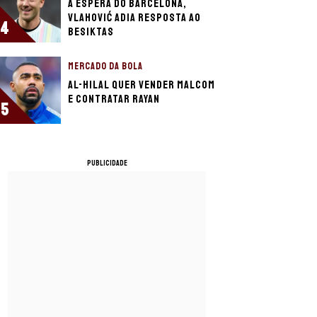
À espera do Barcelona,
Vlahović adia resposta ao
4
Besiktas
MERCADO DA BOLA
Al-Hilal quer vender Malcom
e contratar Rayan
5
PUBLICIDADE