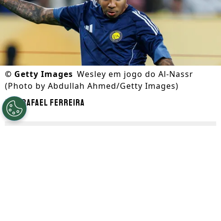
©
Getty Images
Wesley em jogo do Al-Nassr
(Photo by Abdullah Ahmed/Getty Images)
Por
Rafael Ferreira
Segue a gente no Google!
O Corinthians precisou recuar na
contratação de Wesley em função do
transfer ban aplicado pela Fifa, que