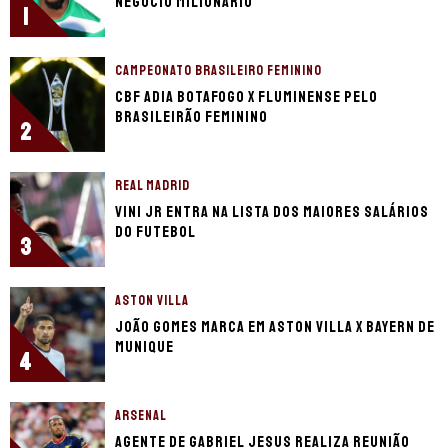
negócio milionário
1
CAMPEONATO BRASILEIRO FEMININO
CBF adia Botafogo x Fluminense pelo
Brasileirão Feminino
2
REAL MADRID
Vini Jr entra na lista dos maiores salários
do futebol
3
ASTON VILLA
João Gomes marca em Aston Villa x Bayern de
Munique
4
ARSENAL
Agente de Gabriel Jesus realiza reunião