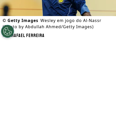
©
Getty Images
Wesley em jogo do Al-Nassr
(Photo by Abdullah Ahmed/Getty Images)
Por
Rafael Ferreira
Segue a gente no Google!
O Corinthians precisou recuar na
contratação de Wesley em função do
transfer ban aplicado pela Fifa, que
impossibilita o clube de contratar, e o
Cruzeiro voltou ao páreo na disputa. De