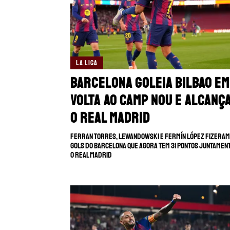
LA LIGA
Barcelona goleia Bilbao em
volta ao Camp Nou e alcanç
o Real Madrid
Ferran Torres, Lewandowski e Fermín López fizeram
gols do Barcelona que agora tem 31 pontos juntamen
o Real Madrid