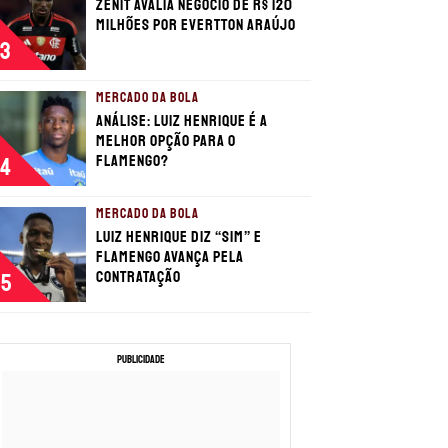
Zenit avalia negócio de R$ 120
milhões por Evertton Araújo
3
MERCADO DA BOLA
Análise: Luiz Henrique é a
melhor opção para o
Flamengo?
4
MERCADO DA BOLA
Luiz Henrique diz “sim” e
Flamengo avança pela
contratação
5