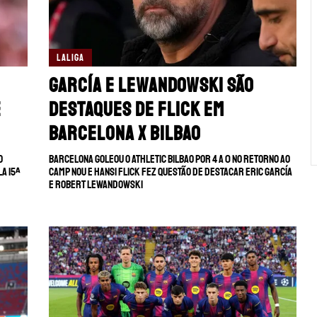
LALIGA
García e Lewandowski são
e
destaques de Flick em
Barcelona x Bilbao
o
Barcelona goleou o Athletic Bilbao por 4 a 0 no retorno ao
la 15ª
Camp Nou e Hansi Flick fez questão de destacar Eric García
e Robert Lewandowski