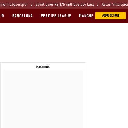
om o Trabzonspor
Zenit quer R$ 176 milhões por Luiz
Aston Villa que
ID
BARCELONA
PREMIER LEAGUE
MANCHESTER CITY
MANC
JOGOS DE HOJE