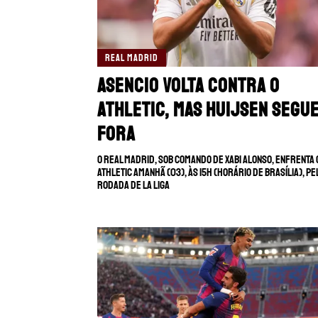
REAL MADRID
Asencio volta contra o
Athletic, mas Huijsen segu
fora
O Real Madrid, sob comando de Xabi Alonso, enfrenta 
Athletic amanhã (03), às 15h (horário de Brasília), pe
rodada de La Liga