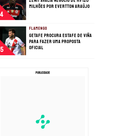
Zenit avalia negócio de R$ 120
milhões por Evertton Araújo
4
FLAMENGO
Getafe procura estafe de Viña
para fazer uma proposta
oficial
5