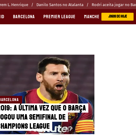
erem L. Henrique
Danilo Santos no Atalanta
Rodri aceita jogar no Ba
ID
BARCELONA
PREMIER LEAGUE
MANCHESTER CITY
MANC
JOGOS DE HOJE
BARCELONA
019: a última vez que o Barça
ogou uma semifinal de
Champions League