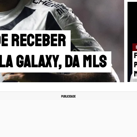
de receber
F
LA Galaxy, da MLS
p