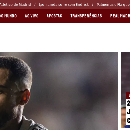
Atlético de Madrid
Lyon ainda sofre sem Endrick
Palmeiras e Fla qu
DO MUNDO
AO VIVO
APOSTAS
TRANSFERÊNCIAS
REAL MADR
2
j