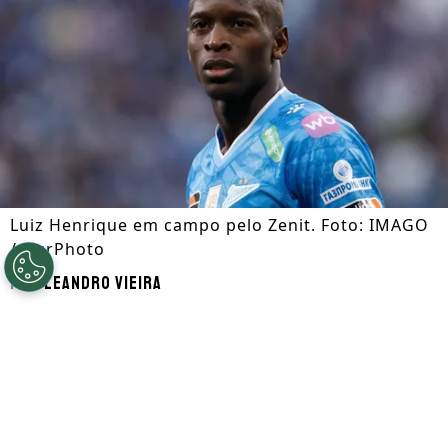
Luiz Henrique em campo pelo Zenit. Foto: IMAGO
/ NurPhoto
Por
Leandro Vieira
Segue a gente no Google!
Luiz Henrique
, que é alvo de
Botafogo
e