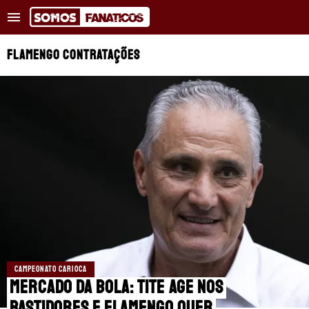
Tendências
:
Endrick pode deixar o Real Madrid
Vasco acerta
FLAMENGO CONTRATAÇÕES
NOTÍCIAS RECENTES
COPA DO MUNDO
TRANSFERÊNCIAS
REAL MADRID
BARCELONA
PSG
CAMPEONATO CARIOCA
APOSTAS
Mercado da Bola: Tite age nos
bastidores e Flamengo quer