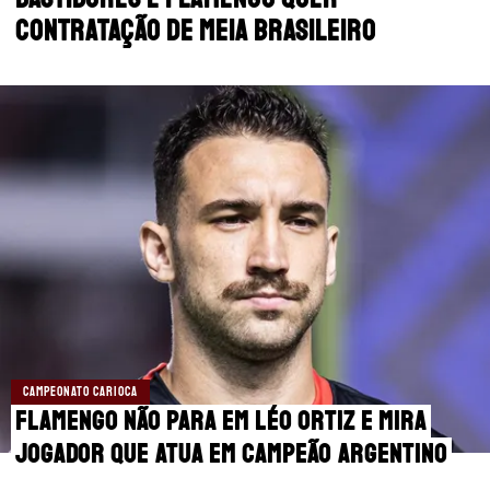
MANCHESTER CITY
🔥 MELHORES SITES DE APOSTAS
contratação de meia brasileiro
MANCHESTER UNITED
🎁 BÔNUS PARA APOSTAR
LIVERPOOL
SUPERBET: DICAS E OFERTAS
FLAMENGO
ÚLTIMAS
CORINTHIANS
CASAS DE APOSTAS
PALMEIRAS
CÓDIGOS
PREMIER LEAGUE
APPS
FUTEBOL EUROPEU
RANKINGS
CAMPEONATO CARIOCA
Flamengo não para em Léo Ortiz e mira
FUTEBOL BRASILEIRO
jogador que atua em campeão argentino
CAMPEONATOS