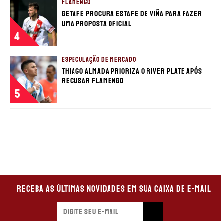
FLAMENGO
Getafe procura estafe de Viña para fazer
TERMOS E CONDIÇÕES
POLÍTICA DE PRIVACIDADE
uma proposta oficial
4
POLÍTICA DE COOKIES
POLÍTICA EDITORIAL
AD CHOICES
ESPECULAÇÃO DE MERCADO
Somos Fanáticos, assim como Futbol Sites, é
Thiago Almada prioriza o River Plate após
uma empresa pertencente à Better
recusar Flamengo
Collective. Todos os direitos reservados.
5
+18 |
Jogue com responsabilidade
Aplicam-se os Termos e Condições | Conteúdo
Comercial | Ministério da Fazenda adverte: Aposta não
é investimento.
Receba as últimas novidades em sua caixa de e-mail