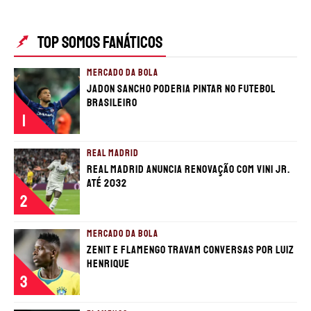
MUNDIAL DE CLUBES
CHAMPIONS LEAGUE
TOP SOMOS FANÁTICOS
AO VIVO
SERIE A
MERCADO DA BOLA
Jadon Sancho poderia pintar no futebol
LIGA PORTUGUESA
brasileiro
1
SUL-AMERICANA
REAL MADRID
BRASILEIRÃO
SOBRE NÓS
LIGUE 1
Real Madrid anuncia renovação com Vini Jr.
TRANSFERÊNCIAS
STAFF
até 2032
LIGUE 1
CONTATO
2
LA LIGA
CHAMPIONS LEAGUE
ESCREVA NO FANÁTICOS
FUTEBOL EUROPEU
FUTBOLCENTROAMERICA
MERCADO DA BOLA
SOMOS FANÁTICOS PORTUGAL
BOLAVIP
Zenit e Flamengo travam conversas por Luiz
Henrique
SOMOS FANÁTICOS ANGOLA
REDGOL
3
SOMOS FANÁTICOS MOÇAMBIQUE
APOSTAS