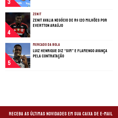
3
ZENIT
Zenit avalia negócio de R$ 120 milhões por
Evertton Araújo
4
MERCADO DA BOLA
Luiz Henrique diz “sim” e Flamengo avança
pela contratação
5
Receba as últimas novidades em sua caixa de e-mail