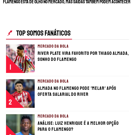
Flamengo está de olho no mercado, mas saídas também podem acontecer
TOP SOMOS FANÁTICOS
MERCADO DA BOLA
River Plate vira favorito por Thiago Almada,
sonho do Flamengo
1
MERCADO DA BOLA
Almada no Flamengo pode 'melar' após
oferta salarial do River
2
MERCADO DA BOLA
Análise: Luiz Henrique é a melhor opção
para o Flamengo?