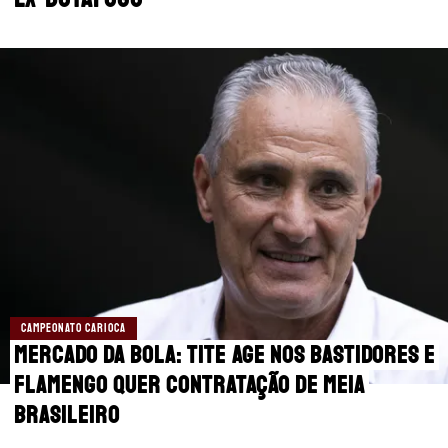
MANCHESTER CITY
🔥 MELHORES SITES DE APOSTAS
MANCHESTER UNITED
🎁 BÔNUS PARA APOSTAR
LIVERPOOL
SUPERBET: DICAS E OFERTAS
FLAMENGO
ÚLTIMAS
CORINTHIANS
CASAS DE APOSTAS
PALMEIRAS
CÓDIGOS
PREMIER LEAGUE
APPS
CAMPEONATO CARIOCA
FUTEBOL EUROPEU
RANKINGS
Mercado da Bola: Tite age nos bastidores e
Flamengo quer contratação de meia
FUTEBOL BRASILEIRO
brasileiro
CAMPEONATOS