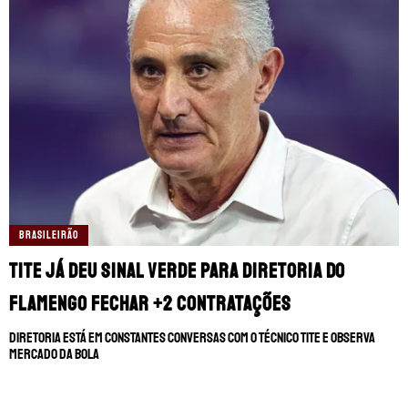
TERMOS E CONDIÇÕES
POLÍTICA DE PRIVACIDADE
POLÍTICA DE COOKIES
POLÍTICA EDITORIAL
AD CHOICES
Somos Fanáticos, assim como Futbol Sites, é
uma empresa pertencente à Better
Collective. Todos os direitos reservados.
+18 |
Jogue com responsabilidade
Aplicam-se os Termos e Condições | Conteúdo
BRASILEIRÃO
Comercial | Ministério da Fazenda adverte: Aposta não
é investimento.
Tite já deu sinal verde para diretoria do
Flamengo fechar +2 contratações
Diretoria está em constantes conversas com o técnico Tite e observa
mercado da bola