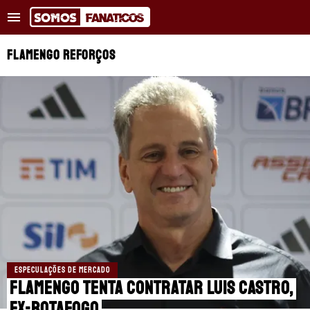
Tendências
:
Campeonato Português 2026/2027
CBF comunica
FLAMENGO REFORÇOS
NOTÍCIAS RECENTES
COPA DO MUNDO
TRANSFERÊNCIAS
REAL MADRID
BARCELONA
PSG
ESPECULAÇÕES DE MERCADO
APOSTAS
Flamengo tenta contratar Luis Castro,
ex-Botafogo