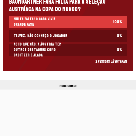
Baumgartner fará falta para a Seleção
Austríaca na Copa do Mundo?
Muita falta! O cara vivia
100
%
grande fase
Talvez. Não conheço o jogador
0
%
Acho que não. A Áustria tem
outros destaques como
0
%
Sabitzer e Alaba
2 pessoas já votaram
PUBLICIDADE