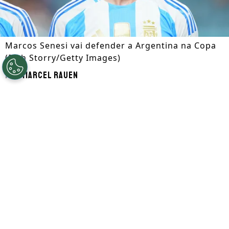
Marcos Senesi vai defender a Argentina na Copa
(Rich Storry/Getty Images)
Por
Marcel Rauen
Segue a gente no Google!
A Argentina anunciou nesta quinta-feira
(11) a convocação do zagueiro Marcos
Senesi para a vaga de Leonardo Balerdi,
que havia sido cortado por causa de lesão.
O defensor ex-Bournemouth e novo