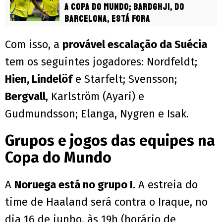
a Copa do Mundo; Bardghji, do
Barcelona, está fora
Com isso, a
provável escalação da Suécia
tem os seguintes jogadores: Nordfeldt;
Hien, Lindelöf
e Starfelt; Svensson;
Bergvall
, Karlström (Ayari) e
Gudmundsson; Elanga, Nygren e Isak.
Grupos e jogos das equipes na
Copa do Mundo
A
Noruega está no grupo I
. A estreia do
time de Haaland será contra o Iraque, no
dia 16 de junho, às 19h (horário de