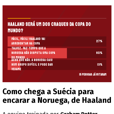
Haaland será um dos craques da Copa do
Mundo?
Fácil, fácil! Haaland vai
27
%
arrebentar na Copa
Talvez. Faz tempo que a
Noruega não disputa uma Copa
60
%
do Mundo
Acho que não. A Noruega caiu
num grupo difícil e pode dar
13
%
vexame
15 pessoas já votaram
Como chega a Suécia para
encarar a Noruega, de Haaland