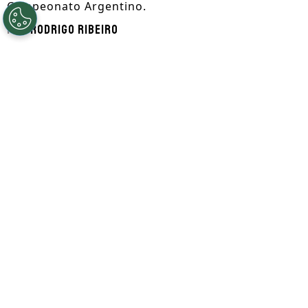
Campeonato Argentino.
Por
Rodrigo Ribeiro
Segue a gente no Google!
A segunda rodada do Torneo Clausura de
2026 terá pela frente um grande
confronto. Boca Juniors e Estudiantes
medirão forças nesta
quarta-feira (5), às
19h (de Brasília), no Estádio Alberto José
Armando
, mais conhecido como
La
Bombonera.
O encontro reúne duas equipes