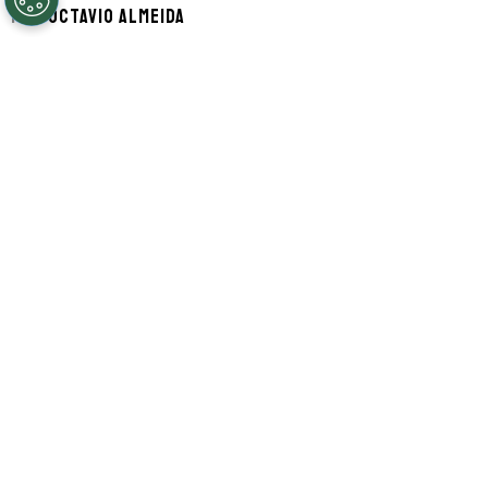
Por
Octavio Almeida
Segue a gente no Google!
Kylian Mbappé se manifestou após
Zinédine Zidane
ser
confirmado como o
novo treinador
da
Seleção Francesa
. O
capitão da equipe publicou uma
mensagem curta nos stories do
Instagram
:
“Bem-vindo de volta”.
A manifestação de
Mbappé
faz referência
aos tempos em que Zidane representava a