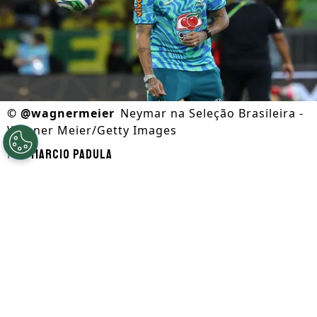
©
@wagnermeier
Neymar na Seleção Brasileira -
Wagner Meier/Getty Images
Por
Marcio Padula
Segue a gente no Google!
A presença do cineasta
Spike Lee
e o
aniversário de Carlo Ancelotti marcaram o
antepenúltimo treino da Seleção