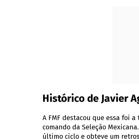
Histórico de Javier 
A FMF destacou que essa foi a 
comando da Seleção Mexicana
último ciclo e obteve um retro