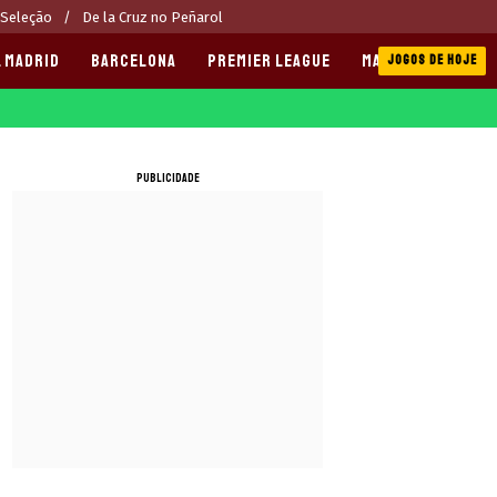
 Seleção
De la Cruz no Peñarol
 MADRID
BARCELONA
PREMIER LEAGUE
MANCHESTER CITY
JOGOS DE HOJE
PUBLICIDADE