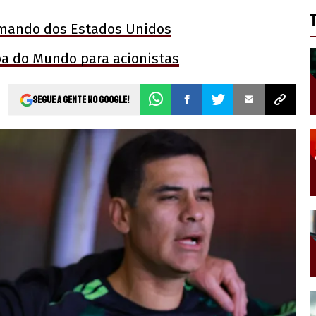
omando dos Estados Unidos
pa do Mundo para acionistas
Segue a gente no Google!