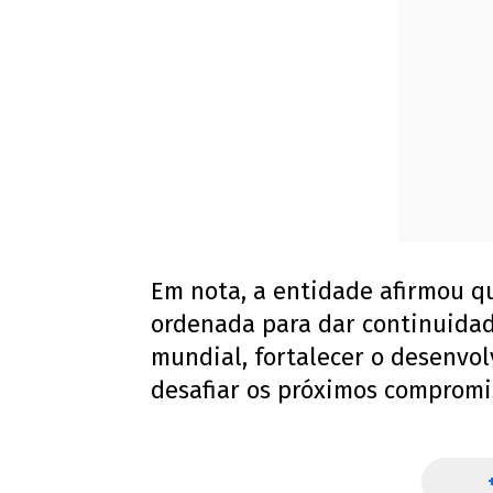
Em nota, a entidade afirmou qu
ordenada para dar continuidade
mundial, fortalecer o desenvo
desafiar os próximos compromis