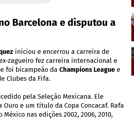
no Barcelona e disputou a
quez
iniciou e encerrou a carreira de
ex-zagueiro fez carreira internacional e
de foi bicampeão da
Champions League
e
 Clubes da Fifa.
cedido pela Seleção Mexicana. Ele
a Ouro e um título da Copa Concacaf. Rafa
México nas edições 2002, 2006, 2010,