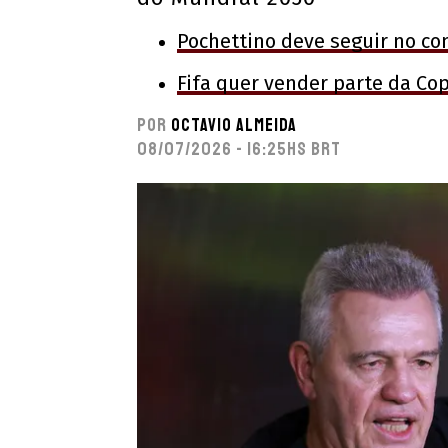
Pochettino deve seguir no c
Fifa quer vender parte da Co
Por
Octavio Almeida
08/07/2026 - 16:25hs BRT