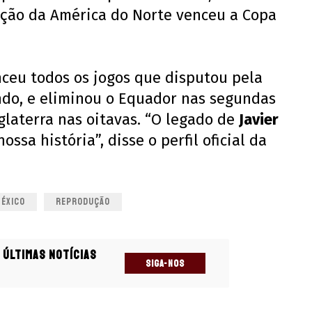
leção da América do Norte venceu a Copa
nceu todos os jogos que disputou pela
do, e eliminou o Equador nas segundas
nglaterra nas oitavas. “O legado de
Javier
ssa história”, disse o perfil oficial da
MÉXICO
REPRODUÇÃO
 últimas notícias
SIGA-NOS
s