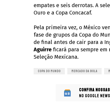
empates e seis derrotas. A se
Ouro e a Copa Concacaf.
Pela primeira vez, o México ve
fase de grupos da Copa do Mun
de final antes de cair para a I
Aguirre
ficará para sempre em no
Seleção Mexicana.
COPA DO MUNDO
MERCADO DA BOLA
Confira nossas
no Google New