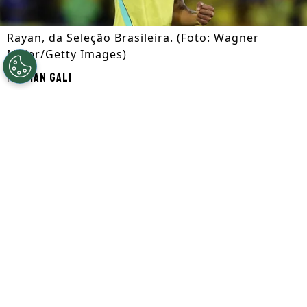
Rayan, da Seleção Brasileira. (Foto: Wagner
Meier/Getty Images)
Por
Ian Gali
Segue a gente no Google!
Rayan
entrou no radar do
Al-Hilal,
da
Arábia Saudita. Segundo informações do
GE, o clube definiu a saída de
Malcom
e
quer o atacante do Bournemouth como
substituto. No entanto, uma transferência
neste momento pode ser prejudicial não