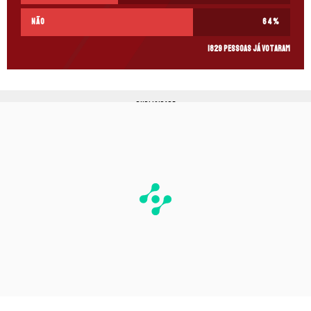
Não
64
%
1829 pessoas já votaram
PUBLICIDADE