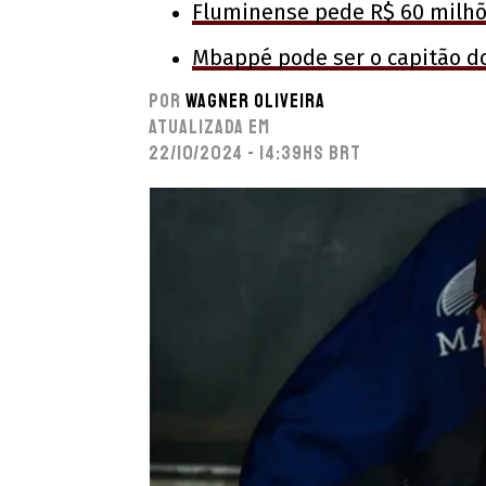
Fluminense pede R$ 60 milhõ
Mbappé pode ser o capitão d
Por
Wagner Oliveira
Atualizada em
22/10/2024 - 14:39hs BRT