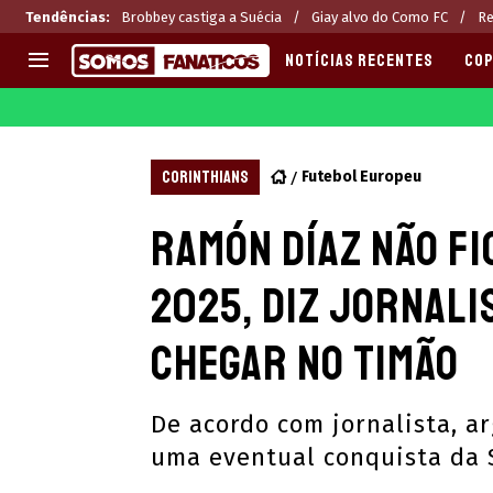
Tendências
:
Brobbey castiga a Suécia
Giay alvo do Como FC
Re
NOTÍCIAS RECENTES
COP
EUROPA
APOSTAS
CHAMPIONS LEAGUE
Melhores sites de apostas 2
CORINTHIANS
Futebol Europeu
LIGUE 1
Últimas
Ramón Díaz não fi
LA LIGA
CASAS DE APOSTAS
PREMIER LEAGUE
CÓDIGOS e OFERTAS
2025, diz jornali
SERIE A
APPS
BUNDESLIGA
RANKINGS
chegar no Timão
LIGA PORTUGUESA
EUROPA LEAGUE
De acordo com jornalista, 
uma eventual conquista da 