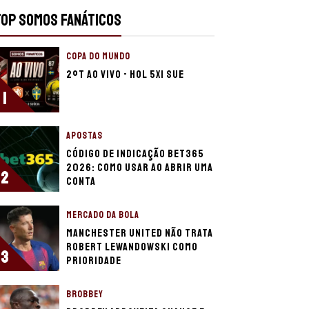
TOP SOMOS FANÁTICOS
COPA DO MUNDO
2ºT AO VIVO - HOL 5X1 SUE
1
APOSTAS
Código de indicação bet365
2026: Como usar ao abrir uma
2
conta
MERCADO DA BOLA
Manchester United não trata
Robert Lewandowski como
3
prioridade
BROBBEY