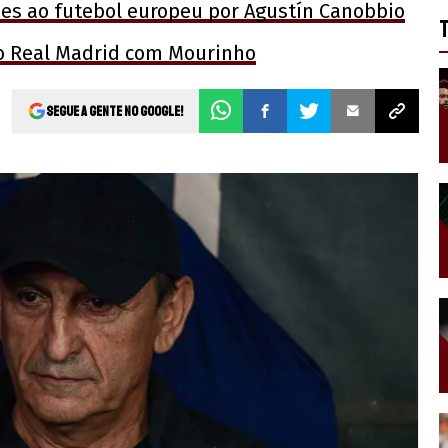
es ao futebol europeu por Agustín Canobbio
o Real Madrid com Mourinho
Segue a gente no Google!