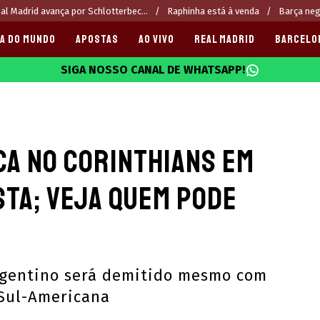
al Madrid avança por Schlotterbec...
Raphinha está à venda
Barça neg
A DO MUNDO
APOSTAS
AO VIVO
REAL MADRID
BARCELO
SIGA NOSSO CANAL DE WHATSAPP!
025
ca no Corinthians em
sta; veja quem pode
argentino será demitido mesmo com
Sul-Americana