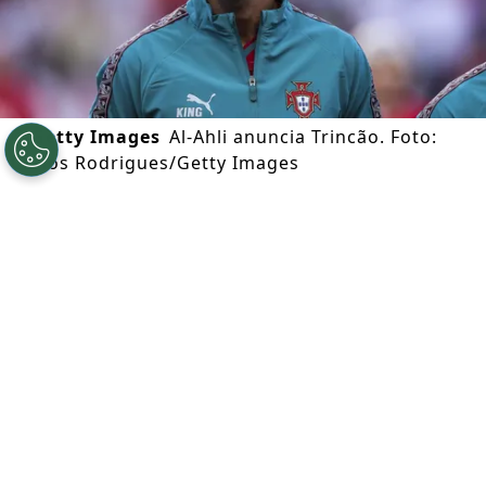
©
Getty Images
Al-Ahli anuncia Trincão. Foto:
Carlos Rodrigues/Getty Images
Por
Julio Cesar Santos
Segue a gente no Google!
O
Al-Ahli
anunciou oficialmente a
contratação do atacante português
Francisco Trincão
, que estava no
Sporting
.
O clube saudita confirmou a chegada do