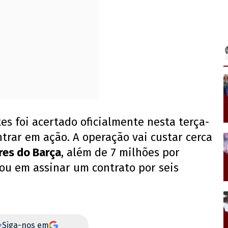
es foi acertado oficialmente nesta terça-
entrar em ação. A operação vai custar cerca
res do Barça
, além de 7 milhões por
ou em assinar um contrato por seis
+
Siga-nos em