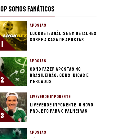
TOP SOMOS FANÁTICOS
APOSTAS
Luckbet: análise em detalhes
sobre a casa de apostas
1
APOSTAS
Como fazer apostas no
Brasileirão: odds, dicas e
2
mercados
LIVEVERDE IMPONENTE
LIVEVerde Imponente, o novo
projeto para o Palmeiras
3
APOSTAS