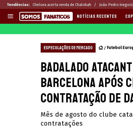
Tendências
:
Chelsea acerta venda de Chalobah
João Pedro inegoci
NOTÍCIAS RECENTES
COP
EUROPA
APOSTAS
CHAMPIONS LEAGUE
Melhores sites de apostas 2
ESPECULAÇÕES DE MERCADO
Futebol Euro
LIGUE 1
Últimas
Badalado atacant
LA LIGA
CASAS DE APOSTAS
PREMIER LEAGUE
CÓDIGOS e OFERTAS
Barcelona após c
SERIE A
APPS
BUNDESLIGA
RANKINGS
contratação de D
LIGA PORTUGUESA
EUROPA LEAGUE
Mês de agosto do clube cat
contratações