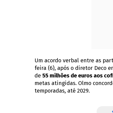
Um acordo verbal entre as part
feira (6), após o diretor Deco 
de
55 milhões de euros aos cof
metas atingidas. Olmo concord
temporadas, até 2029.