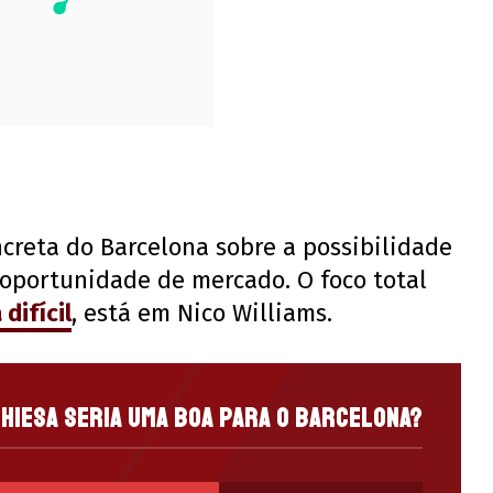
creta do Barcelona sobre a possibilidade
oportunidade de mercado. O foco total
difícil
, está em Nico Williams.
hiesa seria uma boa para o Barcelona?