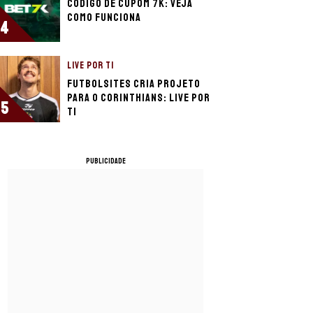
Código de cupom 7K: veja
como funciona
4
LIVE POR TI
FutbolSites cria projeto
para o Corinthians: LIVE POR
5
TI
PUBLICIDADE