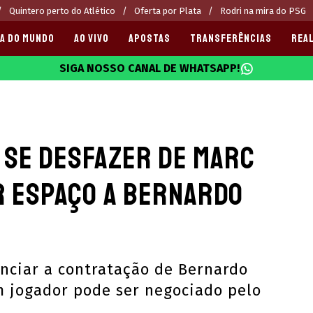
Quintero perto do Atlético
Oferta por Plata
Rodri na mira do PSG
A DO MUNDO
AO VIVO
APOSTAS
TRANSFERÊNCIAS
REAL
SIGA NOSSO CANAL DE WHATSAPP!
025
 se desfazer de Marc
r espaço a Bernardo
nciar a contratação de Bernardo
um jogador pode ser negociado pelo