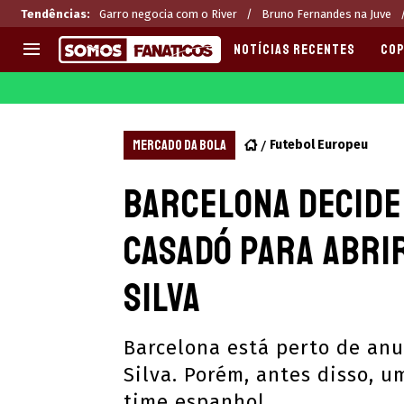
Tendências
:
Garro negocia com o River
Bruno Fernandes na Juve
NOTÍCIAS RECENTES
COP
EUROPA
APOSTAS
CHAMPIONS LEAGUE
Melhores sites de apostas 2
MERCADO DA BOLA
Futebol Europeu
LIGUE 1
Últimas
Barcelona decide
LA LIGA
CASAS DE APOSTAS
PREMIER LEAGUE
CÓDIGOS e OFERTAS
Casadó para abri
SERIE A
APPS
BUNDESLIGA
RANKINGS
Silva
LIGA PORTUGUESA
EUROPA LEAGUE
Barcelona está perto de anu
Silva. Porém, antes disso, 
time espanhol.