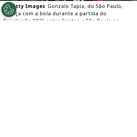
©
Getty Images
Gonzalo Tapia, do São Paulo,
avança com a bola durante a partida do
Brasileirão 2026 entre Santos e São Paulo no
Estádio Urbano Caldeira (Vila Belmiro), em 4 de
fevereiro de 2026, em Santos, Brasil. (Foto por
Ricardo Moreira/Getty Images)
Por
Rafael Lethournon Araújo
Segue a gente no Google!
O Anderlecht, um dos clubes mais
tradicionais da Bélgica, demonstrou
interesse concreto no atacante chileno
Gonzalo Tapia
, de 24 anos, que pertence