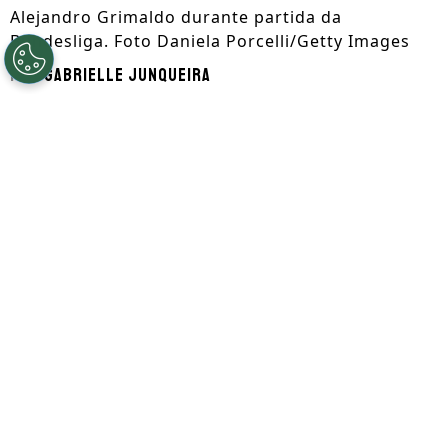
Alejandro Grimaldo durante partida da
Bundesliga. Foto Daniela Porcelli/Getty Images
Por
Gabrielle Junqueira
Segue a gente no Google!
O
Atlético de Madrid
anunciou a
contratação de
Alejandro Grimaldo
nesta
terça-feira (30). Conforme comunicado
oficial, o lateral-esquerdo chega do Bayer
Leverkusen com
contrato
até 30 de junho
de
2030
. O jogador disputa atualmente a
Copa do Mundo
pela Seleção da Espanha e