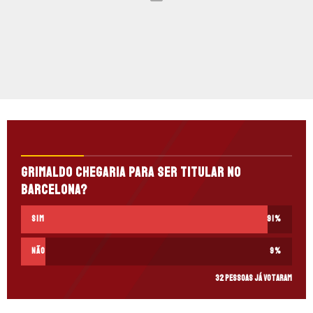
Grimaldo chegaria para ser titular no
Barcelona?
Sim
91
%
Não
9
%
32 pessoas já votaram