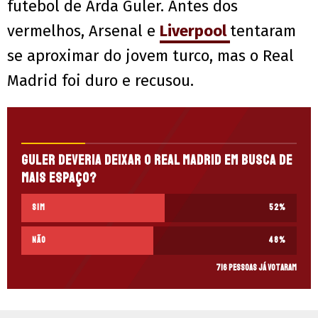
futebol de Arda Guler. Antes dos
vermelhos, Arsenal e
Liverpool
tentaram
se aproximar do jovem turco, mas o Real
Madrid foi duro e recusou.
Guler deveria deixar o Real Madrid em busca de
mais espaço?
Sim
52
%
Não
48
%
716 pessoas já votaram