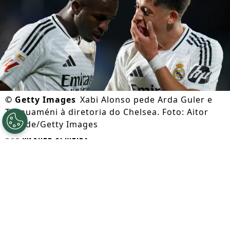
©
Getty Images
Xabi Alonso pede Arda Guler e
Tchouaméni à diretoria do Chelsea. Foto: Aitor
Alcalde/Getty Images
Por
Wagner Oliveira
Segue a gente no Google!
Xabi Alonso pediu à diretoria que
Chelsea