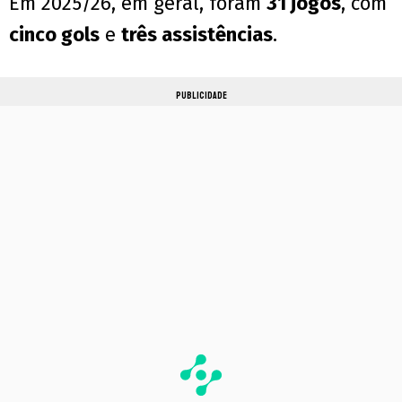
Em 2025/26, em geral, foram
31 jogos
, com
cinco gols
e
três assistências
.
PUBLICIDADE