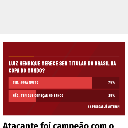
Luiz Henrique merece ser titular do Brasil na
Copa do Mundo?
Sim, joga muito
75
%
Não, tem que começar no banco
25
%
44 pessoas já votaram
Atacante foi campeão com o