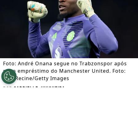
Foto: André Onana segue no Trabzonspor após
novo empréstimo do Manchester United. Foto:
Carl Recine/Getty Images
Por
Gabrielle Junqueira
Segue a gente no Google!
O
Manchester United
confirmou o
novo