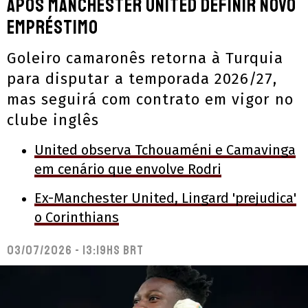
após Manchester United definir novo
empréstimo
Goleiro camaronês retorna à Turquia
para disputar a temporada 2026/27,
mas seguirá com contrato em vigor no
clube inglês
United observa Tchouaméni e Camavinga
em cenário que envolve Rodri
Ex-Manchester United, Lingard 'prejudica'
o Corinthians
03/07/2026 - 13:19hs BRT