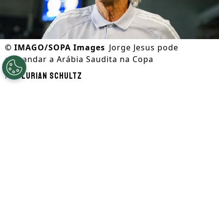
©
IMAGO/SOPA Images
Jorge Jesus pode
comandar a Arábia Saudita na Copa
Por
Lurian Schultz
Segue a gente no Google!
O técnico
Jorge Jesus
, do Al-Nassr, virou
candidato a assumir a seleção da
Arábia
Saudita
na disputa da
Copa do Mundo
de
2026. O cargo está vago desde a demissão
de Hervé Renard.