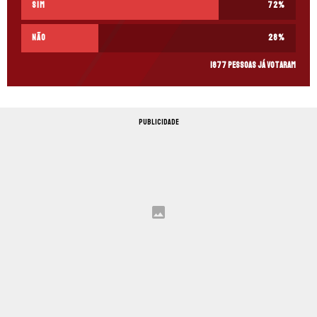
Sim
72
%
Não
28
%
1877 pessoas já votaram
PUBLICIDADE