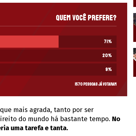
Quem você prefere?
71
%
20
%
9
%
1570 pessoas já votaram
 que mais agrada, tanto por ser
direito do mundo há bastante tempo.
No
eria uma tarefa e tanta.