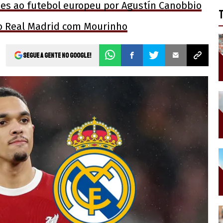
es ao futebol europeu por Agustín Canobbio
o Real Madrid com Mourinho
Segue a gente no Google!