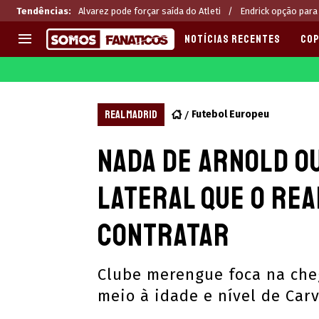
Tendências
:
Alvarez pode forçar saída do Atleti
Endrick opção para
NOTÍCIAS RECENTES
COP
EUROPA
APOSTAS
CHAMPIONS LEAGUE
Melhores sites de apostas 2
REAL MADRID
Futebol Europeu
LIGUE 1
Últimas
Nada de Arnold ou
LA LIGA
CASAS DE APOSTAS
PREMIER LEAGUE
CÓDIGOS e OFERTAS
lateral que o Rea
SERIE A
APPS
BUNDESLIGA
RANKINGS
contratar
LIGA PORTUGUESA
EUROPA LEAGUE
Clube merengue foca na che
meio à idade e nível de Carv