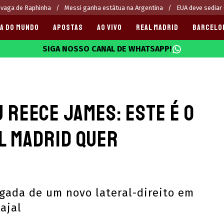
 vaga de Raphinha
Messi ganha estátua na Argentina
EUA deve sediar
A DO MUNDO
APOSTAS
AO VIVO
REAL MADRID
BARCELO
SIGA NOSSO CANAL DE WHATSAPP!
025
 Reece James: Este é o
l Madrid quer
gada de um novo lateral-direito em
ajal