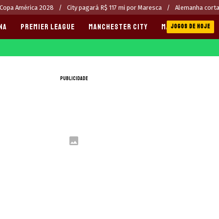
 Copa América 2028
City pagará R$ 117 mi por Maresca
Alemanha corta
NA
PREMIER LEAGUE
MANCHESTER CITY
MANCHESTER UNI
JOGOS DE HOJE
PUBLICIDADE