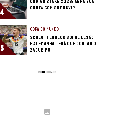
Código Stake 2026: Abra sua
conta com SOMOSVIP
4
COPA DO MUNDO
Schlotterbeck sofre lesão
e Alemanha terá que cortar o
5
zagueiro
PUBLICIDADE