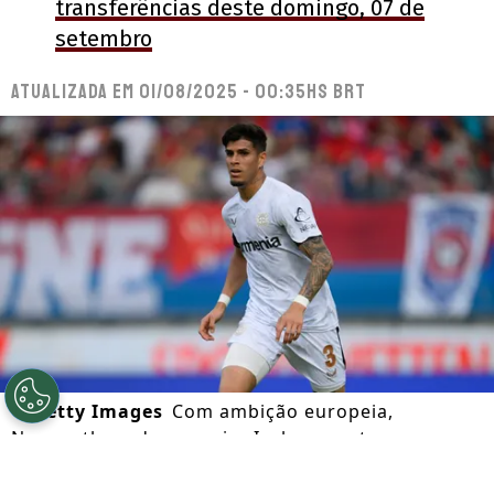
transferências deste domingo, 07 de
setembro
Atualizada em
01/08/2025 - 00:35hs BRT
©
Getty Images
Com ambição europeia,
Newcastle pode negociar Isak e aposta em
contratações de impacto. (Photo by Christian
Kaspar-Bartke/Getty Images)