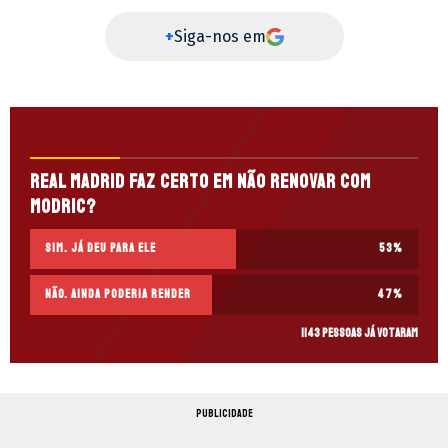
+
Siga-nos em
Real Madrid faz certo em não renovar com
Modric?
Sim. Já deu para ele
53
%
Não. Ainda poderia render
47
%
1143 pessoas já votaram
PUBLICIDADE